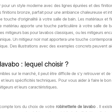
 pour un style moderne avec des lignes épurées et des finiti
 finitions bronze, parfait pour une ambiance chaleureuse et inte
ouche d’originalité à votre salle de bain. Les matériaux et fini
que matériau apporte une touche particulière à votre salle de
 les mitigeurs bas pour lavabos classiques, ou les mitigeurs en
unique. Un mitigeur noir mat apportera une touche contemporaine
ue. Des illustrations avec des exemples concrets peuvent aider 
avabo : lequel choisir ?
nibles sur le marché, il peut être difficile de s’y retrouver et d
x et leurs spécificités techniques. Pour vous aider à faire le bo
igeurs et leurs caractéristiques.
n compte lors du choix de votre
robinetterie de lavabo
. Il exis