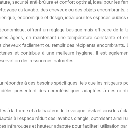
ture, sécurité anti-brûlure et confort optimal, idéal pour les f
ettoyage du lavabo, des cheveux ou des objets encombrants, offr
nique, économique et design, idéal pour les espaces publics 
s économique, offrant un réglage basique mais efficace de la t
nes âgées, en maintenant une température constante et en é
les cheveux facilement ou remplir des récipients encombrants. Le
ctéries et contribue à une meilleure hygiène. Il est égaleme
réservation des ressources naturelles.
 répondre à des besoins spécifiques, tels que les mitigeurs po
èles présentent des caractéristiques adaptées à ces configu
és à la forme et à la hauteur de la vasque, évitant ainsi les écl
tés à l’espace réduit des lavabos d’angle, optimisant ainsi l’uti
frarouges et hauteur adaptée pour faciliter l’utilisation par l