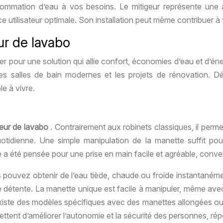
nsommation d’eau à vos besoins. Le mitigeur représente une a
utilisateur optimale. Son installation peut même contribuer à v
ur de lavabo
ter pour une solution qui allie confort, économies d’eau et d’éne
les salles de bain modernes et les projets de rénovation. 
e à vivre.
geur de lavabo
. Contrairement aux robinets classiques, il perm
quotidienne. Une simple manipulation de la manette suffit pou
 été pensée pour une prise en main facile et agréable, convena
 pouvez obtenir de l’eau tiède, chaude ou froide instantanémen
e détente. La manette unique est facile à manipuler, même avec
existe des modèles spécifiques avec des manettes allongées ou d
ent d’améliorer l’autonomie et la sécurité des personnes, répo