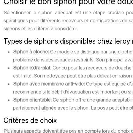
Choisir le bon siphon pour votre do
Sélectionner le siphon adéquat est une étape cruciale pou
spécifiques pour différents receveurs et configurations de sa
siphons et les critères à considérer.
Types de siphons disponibles chez leroy 
Siphon à cloche:
Ce modèle se distingue par une cloche a
problème dans des espaces restreints. Son principal avanta
Siphon extra-plat:
Conçu pour les receveurs de douche à f
est limité. Son nettoyage peut être plus délicat en rais
Siphon avec membrane anti-vide:
Ce type est équipé d’
recommandé si le débit d’évacuation est important ou si p
Siphon orientable:
Ce siphon offre une grande adaptabilité
parfaitement alignée avec le siphon. La pose peut être
Critères de choix
Plusieurs aspects doivent être pris en compte lors du choix