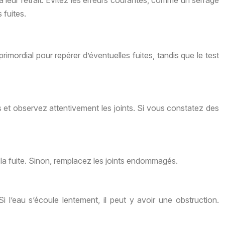
ra leur retrait. Évitez les erreurs courantes, comme un serrage
 fuites.
primordial pour repérer d’éventuelles fuites, tandis que le test
s et observez attentivement les joints. Si vous constatez des
ter la fuite. Sinon, remplacez les joints endommagés.
 l’eau s’écoule lentement, il peut y avoir une obstruction.