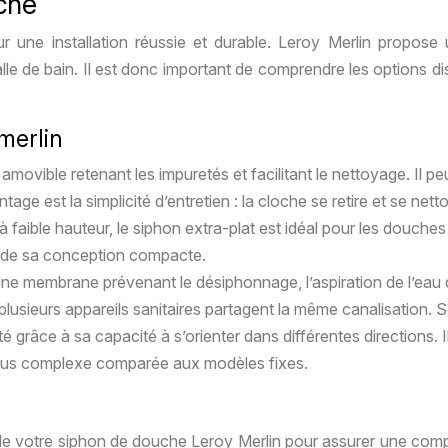
uche
r une installation réussie et durable. Leroy Merlin propos
lle de bain. Il est donc important de comprendre les options di
merlin
movible retenant les impuretés et facilitant le nettoyage. Il pe
ge est la simplicité d’entretien : la cloche se retire et se nett
aible hauteur, le siphon extra-plat est idéal pour les douches 
on de sa conception compacte.
une membrane prévenant le désiphonnage, l’aspiration de l’eau 
lusieurs appareils sanitaires partagent la même canalisation. S
 grâce à sa capacité à s’orienter dans différentes directions. Il
 plus complexe comparée aux modèles fixes.
 de votre siphon de douche Leroy Merlin pour assurer une compa