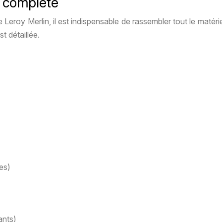
st complète
eroy Merlin, il est indispensable de rassembler tout le matérie
t détaillée.
es)
ants)