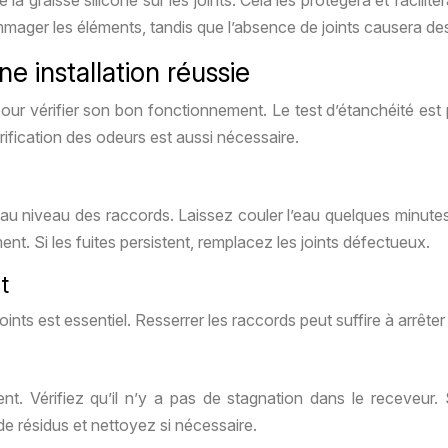
a graisse silicone sur les joints. Cela les protégera et facilite
ommager les éléments, tandis que l’absence de joints causera des
ne installation réussie
s pour vérifier son bon fonctionnement. Le test d’étanchéité est 
rification des odeurs est aussi nécessaire.
 au niveau des raccords. Laissez couler l’eau quelques minute
ment. Si les fuites persistent, remplacez les joints défectueux.
t
s joints est essentiel. Resserrer les raccords peut suffire à arrê
. Vérifiez qu’il n’y a pas de stagnation dans le receveur. Si
e résidus et nettoyez si nécessaire.